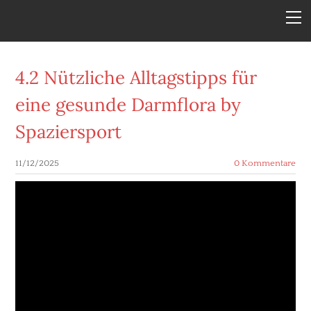
DAHEIM
MEHR INFOS
VLOGBEITRÄGE
4.2 Nützliche Alltagstipps für
LUST AUF NOCH MEHR?
eine gesunde Darmflora by
SPAZIERSPORT FÜR KINDER
Spaziersport
DOWNLOADBEREICH
11/12/2025
0 Kommentare