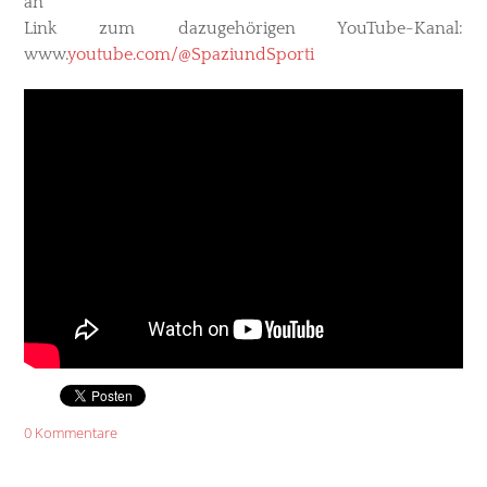
an
Link zum dazugehörigen YouTube-Kanal:
www.
youtube.com/@SpaziundSporti
0 Kommentare