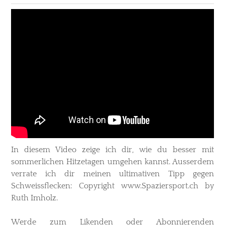
In diesem Video zeige ich dir, wie du besser mit
sommerlichen Hitzetagen umgehen kannst. Ausserdem
verrate ich dir meinen ultimativen Tipp gegen
Schweissflecken
: ​Copyright www.Spaziersport.ch by
Ruth Imholz.
Werde zum Likenden oder Abonnierenden