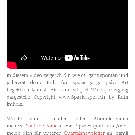
In diesem Video zeige ich dir, wie du ganz spontan und
jederzeit deine Kids für Spaziergänge jeder Art
begeistern kannst. Hier am Beispiel Waldspaziergang
dargestellt
: ​Copyright www.Spaziersport.ch by Ruth
Imholz.
Werde zum Likenden oder Abonnierenden
meines
Youtube-Kanal
s
von Spaziersport und/oder
melde dich für unseren
Quartalsnewsletter
an, damit