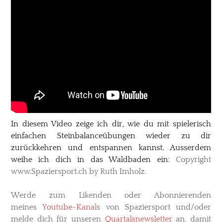
In diesem Video zeige ich dir, wie du mit spielerisch
einfachen Steinbalanceübungen wieder zu dir
zurückkehren und entspannen kannst. Ausserdem
weihe ich dich in das Waldbaden ein
: ​Copyright
www.Spaziersport.ch by Ruth Imholz.
Werde zum Likenden oder Abonnierenden
meines
Youtube-Kanal
s
von Spaziersport und/oder
melde dich für unseren
Quartalsnewsletter
an, damit