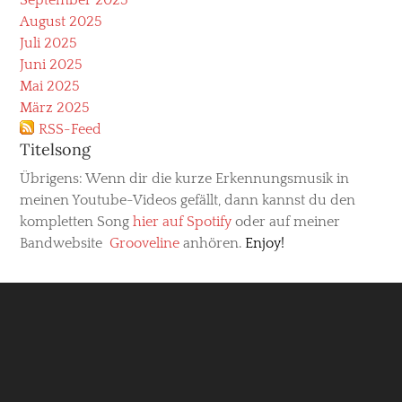
August 2025
Juli 2025
Juni 2025
Mai 2025
März 2025
RSS-Feed
Titelsong
Übrigens: Wenn dir die kurze Erkennungsmusik in
meinen Youtube-Videos gefällt, dann kannst du den
kompletten Song
hier auf Spotify
oder auf meiner
Bandwebsite
Grooveline
anhören.
Enjoy!