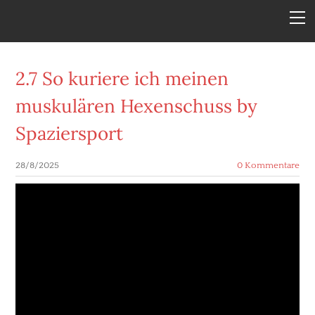
DAHEIM
MEHR INFOS
VLOGBEITRÄGE
2.7 So kuriere ich meinen
LUST AUF NOCH MEHR?
muskulären Hexenschuss by
SPAZIERSPORT FÜR KINDER
Spaziersport
DOWNLOADBEREICH
28/8/2025
0 Kommentare