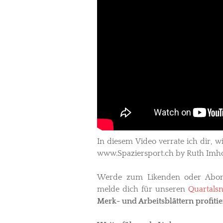
In diesem Video verrate ich dir, w
www.Spaziersport.ch by Ruth Imho
Werde zum Likenden oder Abo
melde dich für unseren
Quartalsn
Merk- und Arbeitsblättern profitie