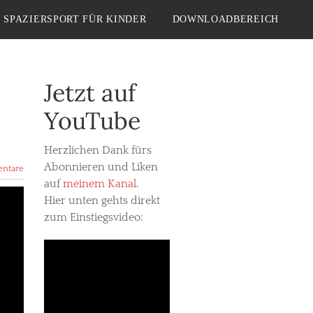
SPAZIERSPORT FÜR KINDER
DOWNLOADBEREICH
Jetzt auf
YouTube
Herzlichen Dank fürs
Abonnieren und Liken
ntare
auf
meinem Kanal
.
Hier unten gehts direkt
zum Einstiegsvideo: