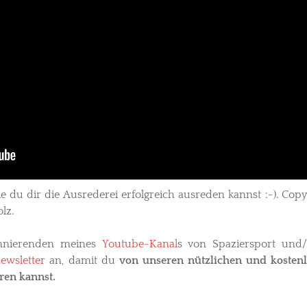
ie du dir die Ausrederei erfolgreich ausreden kannst :-). Copy
lz.
nnierenden meines
Youtube-Kanal
s von Spaziersport und
ewsletter
an, damit du
von unseren nützlichen und kosten
ren kannst.