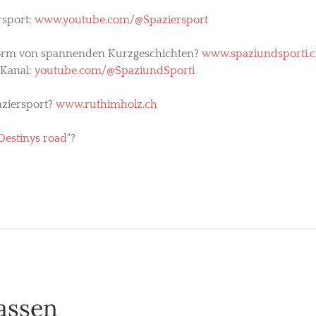
rsport:
www.youtube.com/@Spaziersport
n Form von spannenden Kurzgeschichten?
www.spaziundsporti.
-Kanal:
youtube.com/@SpaziundSporti
aziersport?
www.ruthimholz.ch
"Destinys road
"?
assen