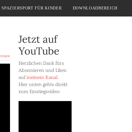
SPAZIERSPORT FÜR KINDER
DOWNLOADBEREICH
Jetzt auf
YouTube
ntare
Herzlichen Dank fürs
Abonnieren und Liken
auf
meinem Kanal
.
Hier unten gehts direkt
zum Einstiegsvideo: