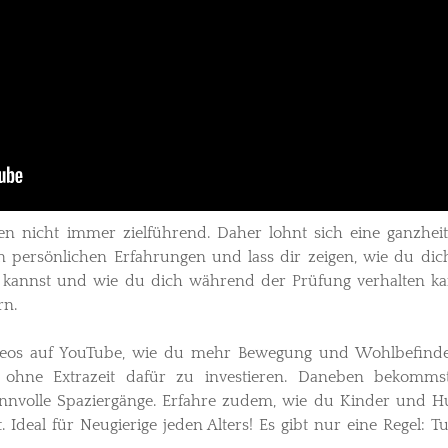
en nicht immer zielführend. Daher lohnt sich eine ganzheit
en persönlichen Erfahrungen und lass dir zeigen, wie du di
 kannst und wie du dich während der Prüfung verhalten ka
rn.
videos auf YouTube, wie du mehr Bewegung und Wohlbefind
st ohne Extrazeit dafür zu investieren. Daneben bekomm
sinnvolle Spaziergänge. Erfahre zudem, wie du Kinder und 
. Ideal für Neugierige jeden Alters! Es gibt nur eine Regel: T