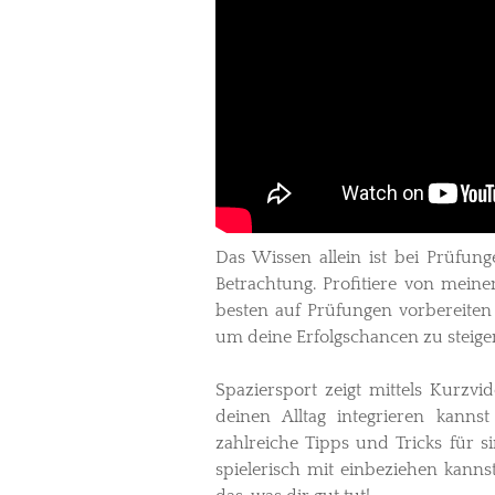
Das Wissen allein ist bei Prüfung
Betrachtung. Profitiere von mein
besten auf Prüfungen vorbereiten
um deine Erfolgschancen zu steige
Spaziersport zeigt mittels Kurz
deinen Alltag integrieren kann
zahlreiche Tipps und Tricks für 
spielerisch mit einbeziehen kannst