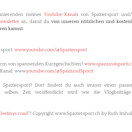
nnierenden meines
Youtube-Kanal
s von Spaziersport und
ewsletter
an, damit du
von unseren nützlichen und kosten
ren kannst.
rsport:
www.youtube.com/@Spaziersport
n Form von spannenden Kurzgeschichten?
www.spaziundsporti.
Kanal: www.
youtube.com/@SpaziundSporti
n Spaziersport? Dort findest du auch immer einen pass
ur selben Zeit veröffentlicht wird wie die Vlogbeiträg
Destinys road
"? Copyright www.Spaziersport.ch by Ruth Imhol